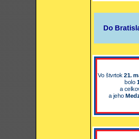
Do Bratisl
Vo štvrtok
21. m
bolo
a celk
a jeho
Medz