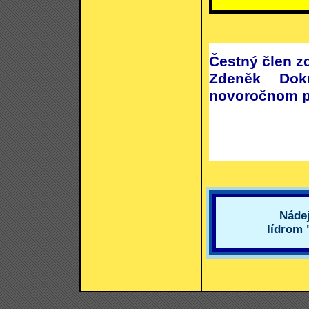
Čestný člen zd
Zdeněk Dok
novoročnom p
Náde
lídrom 