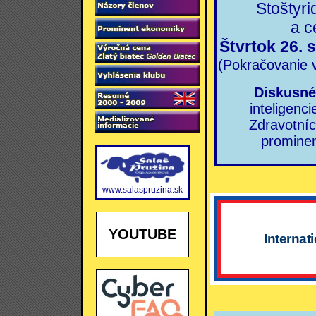
Stoštyri
a c
Štvrtok 26. 
(Pokračovanie 
Diskusné
inteligenci
Zdravotníc
prominen
www.salaspruzina.sk
YOUTUBE
Internat