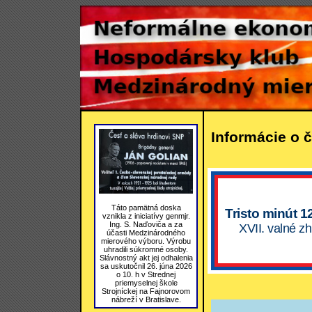
Informácie o č
Táto pamätná doska
Tristo minút 1
vznikla z iniciatívy genmjr.
Ing. S. Naďoviča a za
XVII. valné z
účasti Medzinárodného
mierového výboru. Výrobu
uhradili súkromné osoby.
Slávnostný akt jej odhalenia
sa uskutočnil 26. júna 2026
o 10. h v Strednej
priemyselnej škole
Strojníckej na Fajnorovom
nábreží v Bratislave.