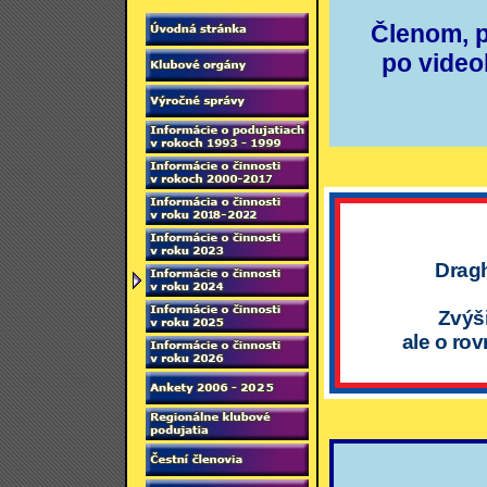
Členom, 
po video
Dragh
Zvýši
ale o ro