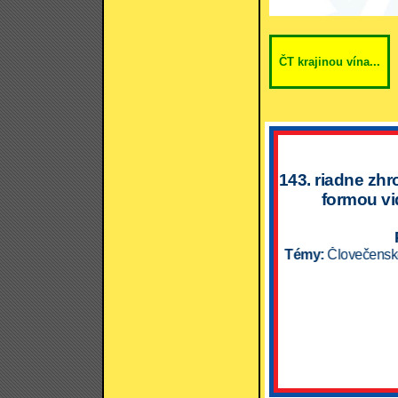
ČT krajinou vína...
143. riadne zhr
formou vi
Témy:
Človečenskosť "mimo