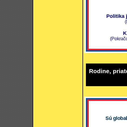
Politika
(
K
(Pokračo
Rodine, priat
Sú global