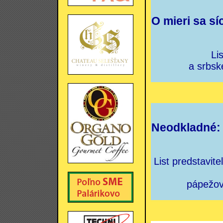
O mieri sa sí
Li
a srbsk
Neodkladné: 
List predstavit
pápežovi