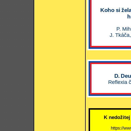
Koho si žel
h
P. Mih
J. Tkáča,
D. Deu
Reflexia 
K nedožitej
https://ww