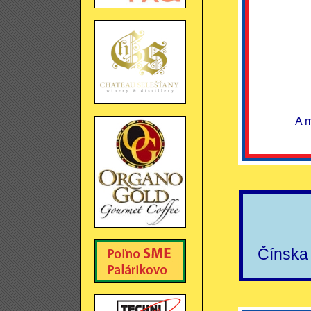
A m
Čínska