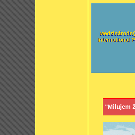
Medzinárodný
International
"Milujem život"