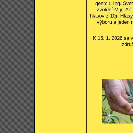
genmjr. Ing. Sve
zvolení Mgr. Art
hlasov z 10). Hlasy
výboru a jeden 
K 15. 1. 2026 sa v
zdru