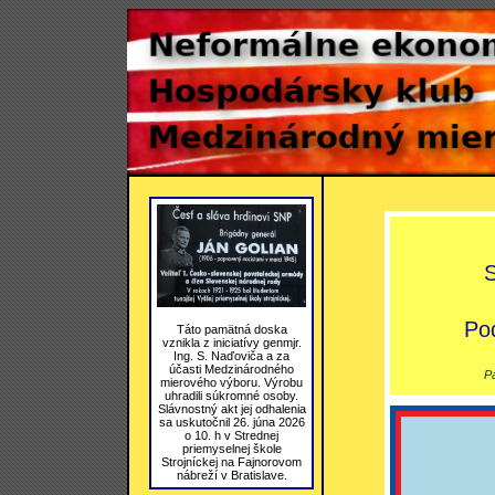
S
Pod
Táto pamätná doska
vznikla z iniciatívy genmjr.
Ing. S. Naďoviča a za
účasti Medzinárodného
Pa
mierového výboru. Výrobu
uhradili súkromné osoby.
Slávnostný akt jej odhalenia
sa uskutočnil 26. júna 2026
o 10. h v Strednej
priemyselnej škole
Strojníckej na Fajnorovom
nábreží v Bratislave.