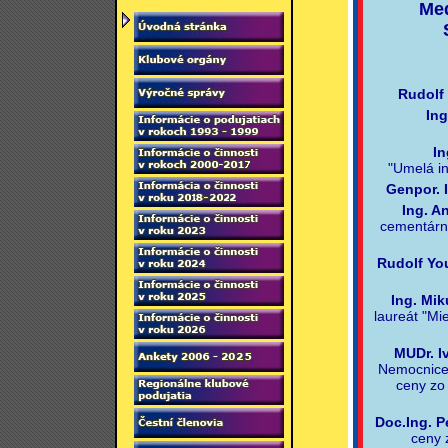
Med
Rudolf
Ing
In
"Umelá in
Genpor. I
Ing. A
cementárne
Rudolf Y
Ing. Mik
laureát "Mi
MUDr. I
Nemocnice 
ceny zo
Doc.Ing. P
ceny 