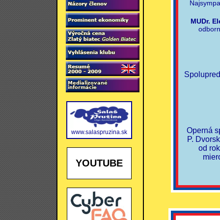
Najsympat
MUDr. E
odborn
Spolupred
Operná sp
www.salaspruzina.sk
P. Dvorsk
od ro
mier
YOUTUBE