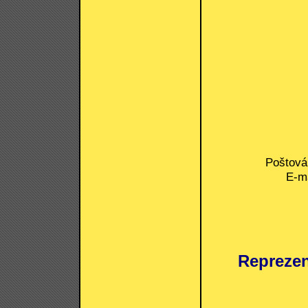
Poštová 
E-ma
Reprezen