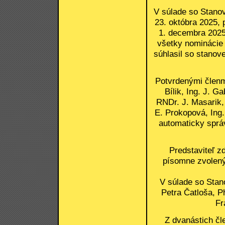
V súlade so Stanov
23. októbra 2025, 
1. decembra 2025 
všetky nominácie
súhlasil so stanov
Potvrdenými členmi
Bílik, Ing. J. Ga
RNDr. J. Masarik,
E. Prokopová, Ing.
automaticky správ
Predstaviteľ z
písomne zvolenýc
V súlade so Stan
Petra Čatloša, P
Fr
Z dvanástich čl