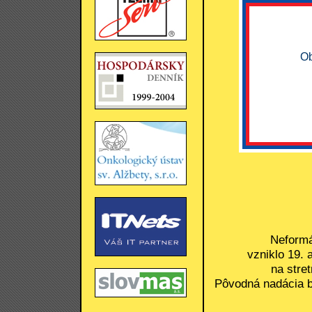
Ob
Neformá
vzniklo 19.
na stre
Pôvodná nadácia b