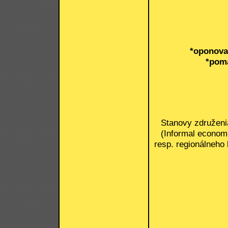
*oponovať
*pom
Stanovy združeni
(Informal economi
resp. regionálneho