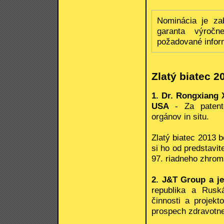
Nominácia je za
garanta výročn
požadované infor
Zlatý biatec 2
1. Dr. Rongxiang 
USA
- Za patent
orgánov in situ.
Zlatý biatec 2013 
si ho od predstavi
97. riadneho zhrom
2. J&T Group a je
republika a Ruská
činnosti a projekt
prospech zdravotne