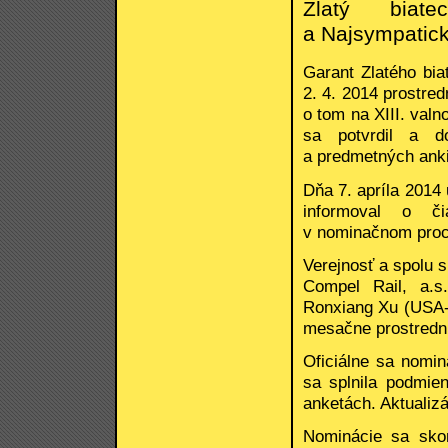
Zlatý biat
a Najsympatick
Garant Zlatého bia
2. 4. 2014 prostr
o tom na XIII. val
sa potvrdil a do
a predmetných anki
Dňa 7. apríla 2014 
informoval o č
v nominačnom proc
Verejnosť a spolu s
Compel Rail, a.s.,
Ronxiang Xu (USA-Č
mesačne prostred
Oficiálne sa nomi
sa splnila podmie
anketách. Aktualizá
Nominácie sa skon