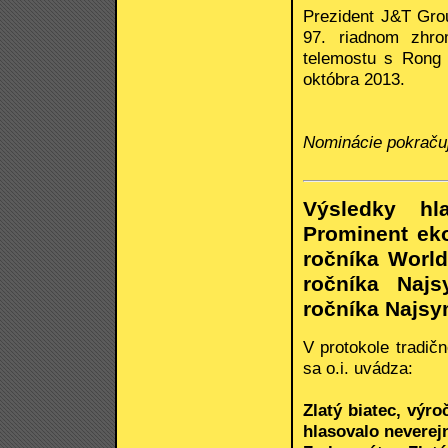
Prezident J&T Grou
97. riadnom zhr
telemostu s Rong 
októbra 2013.
Nominácie pokraču
Výsledky hl
Prominent eko
ročníka World 
ročníka Naj
ročníka Najsym
V protokole tradič
sa o.i. uvádza:
Zlatý biatec, výr
hlasovalo neverejn