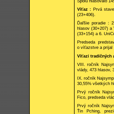
Spolu hlasovalo 14
Víťaz :
Prvá stave
(23+406).
Ďaľšie poradie : 
hlasov (30+207) a 
(33+154) a 6. UniC
Predseda predsta
o víťazstve a prijal
Víťazi tradičných 
VIII. ročník Najsy
vlády, 473 hlasov,
IX. ročník Najsymp
30,55% všetkých h
Prvý ročník Najsym
Fico, predseda vlá
Prvý ročník Najsym
Ťin Pching, prez