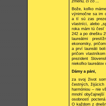
zmenu, či čo ...
Bože, koľko máme 
výnimočne sa im d
a tí sú zas prez
vlastníci, alebo „
roka mám tú česť v
242 a po dnešku 25
laureátmi prestí
ekonomiky, pričom
a prví laureáti bo
pričom vlastníkom
prezident Sloven
niekoľko laureátov
Dámy a páni,
za svoj život som
čestných, žijúcic
harmóniou – nie vš
mnohí obyčajnejší 
osobností poctená
O každom z dnešný