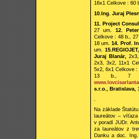
16x1 Celkove : 60 
10.Ing. Juraj Ples
11. Project Consul
27 um.
12. Peter
Celkove : 48 b., 2
18 um.
14. Prof. I
um.
15.REGIOJET,
Juraj Blanár,
2x3,
2x3, 3x2, 11x1 Ce
5x2, 6x1 Celkove : 
13 b., 7 
www.lovcisarlanta
s.r.o., Bratislava,
.
Na základe Štatútu
laureátov – víťaz
v poradí JUDr. Ant
za laureátov z tr
Danku a doc. Ing.