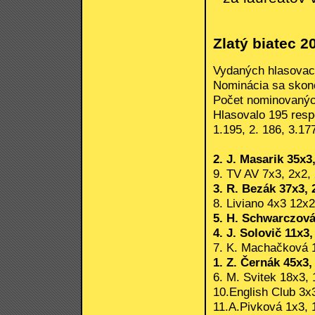
Zlatý biatec 2
Vydaných hlasovací
Nominácia sa skonči
Počet nominovanýc
Hlasovalo 195 respo
1.195, 2. 186, 3.17
2. J. Masarik 35x3
9. TV AV 7x3, 2x2, 
3. R. Bezák 37x3, 
8. Liviano 4x3 12x2
5. H. Schwarczová 
4. J. Solovič 11x3,
7. K. Machačková 1
1. Z. Černák 45x3,
6. M. Svitek 18x3, 
10.English Club 3x3
11.A.Pivková 1x3, 1