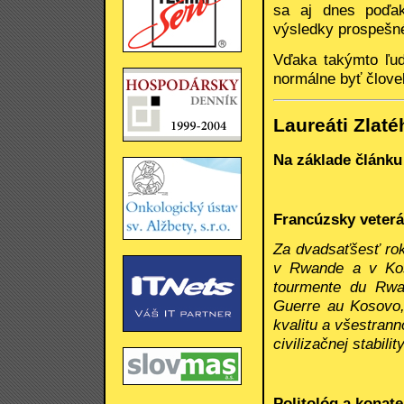
sa aj dnes poďak
výsledky prospešné 
Vďaka takýmto ľu
normálne byť člove
Laureáti Zlaté
Na základe článku 
Francúzsky veterá
Za dvadsaťšesť rok
v Rwande a v Kos
tourmente du Rwan
Guerre au Kosovo,
kvalitu a všestra
civilizačnej stability
Politológ a konat