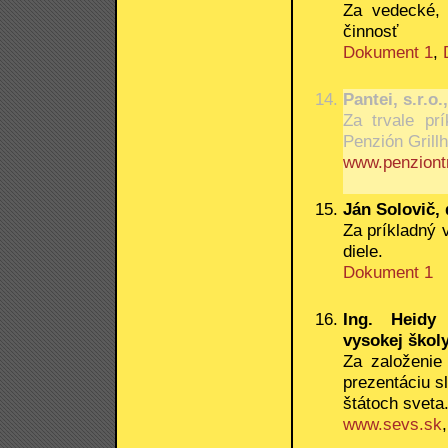
Za vedecké,
činnosť
Dokument 1
,
Pantei, s.r.o.
Za trvale pr
Penzión Grill
www.penziontr
Ján Solovič,
Za príkladný 
diele.
Dokument 1
Ing. Heidy
vysokej školy
Za založenie
prezentáciu sl
štátoch sveta
www.sevs.sk