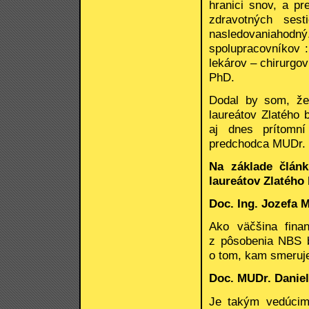
hranici snov, a p
zdravotných sest
nasledovaniahod
spolupracovníkov :
lekárov – chirurgo
PhD.
Dodal by som, že 
laureátov Zlatého 
aj dnes prítomní
predchodca MUDr. 
Na základe článk
laureátov Zlatého 
Doc. Ing. Jozefa 
Ako väčšina fina
z pôsobenia NBS b
o tom, kam smeruje
Doc. MUDr. Danie
Je takým vedúcim