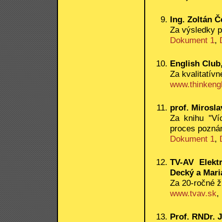
Ing. Zoltán Č
Za výsledky p
Dokument 1
,
English Club,
Za kvalitatív
www.thinkengl
prof. Mirosl
Za knihu "Ví
proces poznán
Dokument 1
,
TV-AV Elektr
Decký a Mari
Za 20-ročné ž
www.tvav.sk
,
Prof. RNDr. 