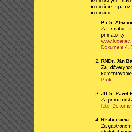
nominačných návrh
nominácie opätovn
nominácií.
PhDr. Alexan
Za snahu o 
primátorky
www.lucenec.
Dokument 4
,
RNDr. Ján Bar
Za dôveryho
komentovanie
Profil
JUDr. Pavel 
Za primátorst
foto
,
Dokumen
Reštaurácia L
Za gastronomi