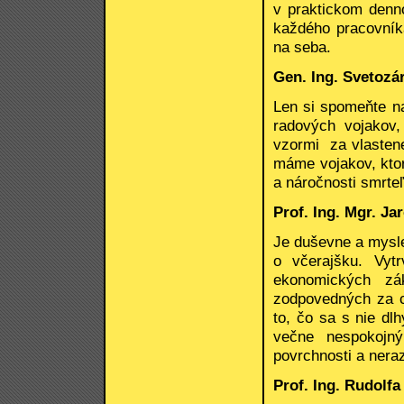
v praktickom denn
každého pracovníka.
na seba.
Gen. Ing. Svetozá
Len si spomeňte na
radových vojakov
vzormi za vlasten
máme vojakov, ktorý
a náročnosti smrteľ
Prof. Ing. Mgr. Ja
Je duševne a mysle
o včerajšku. Vyt
ekonomických zá
zodpovedných za c
to, čo sa s nie d
večne nespokojný
povrchnosti a nera
Prof. Ing. Rudolfa