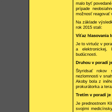
malo byť povedané
prípade neobsiahn
možnosť reagovať 
Na základe výsledk
rok 2015 stali:
Víťaz hlasovania 
Je to virtuóz v pora
a elektronickej,
budúcnosti.
Druhou v poradí j
Štyridsať rokov 
nezlomnosti v snah
Akoby bola z inéh
prokurátorka a ter
Tretím v poradí je
Je prednostnom Kli
svojimi medicínsk