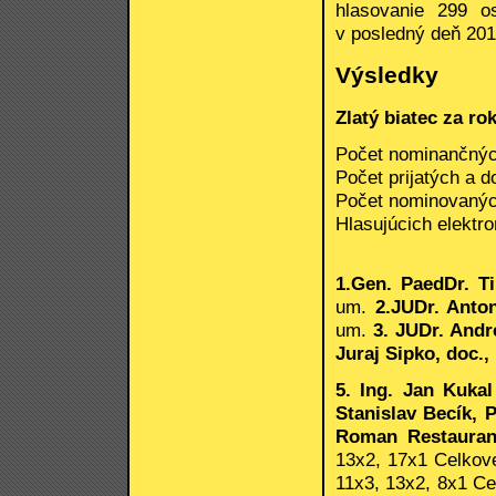
hlasovanie 299 o
v posledný deň 201
Výsledky
Zlatý biatec za ro
Počet nominančnýc
Počet prijatých a d
Počet nominovaných
Hlasujúcich elektro
1.Gen. PaedDr. T
um.
2.JUDr. Anto
um.
3. JUDr. Andr
Juraj Sipko, doc.,
5. Ing. Jan Kuka
Stanislav Becík,
Roman Restaurant
13x2, 17x1 Celkove
11x3, 13x2, 8x1 Ce