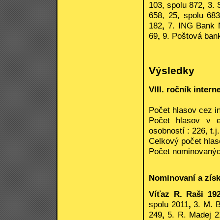
103, spolu 872
,
3. 
658, 25, spolu 68
182
,
7. ING Bank N
69
,
9. Poštová bank
Výsledky
VIII. ročník inte
Počet hlasov cez in
Počet hlasov v e
osobností : 226, t.
Celkový počet hlas
Počet nominovanýc
Nominovaní a získ
Víťaz R. Raši 19
spolu 2011
,
3. M. 
249
,
5. R. Madej 2