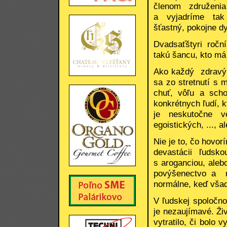
členom združen
a vyjadríme tak
šťastný, pokojne d
Dvadsaťštyri ročn
takú šancu, kto má 
Ako každý zdravý 
sa zo stretnutí s 
chuť, vôľu a scho
konkrétnych ľudí, 
je neskutočne ve
egoistických, ..., 
Nie je to, čo hovorí
devastácii ľudsk
s aroganciou, aleb
povýšenectvo a na
normálne, keď všad
V ľudskej spoločno
je nezaujímavé. Ži
vytratilo, či bolo