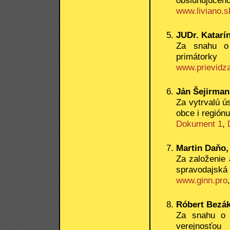
obsluhujúceho
www.liviano.s
JUDr. Katarí
Za snahu o 
primátorky
www.prievidz
Ján Šejirman
Za vytrvalú ús
obce i regiónu
Dokument 1
,
Martin Daňo,
Za založenie 
spravodajská 
www.ginn.pro
Róbert Bezák,
Za snahu o 
verejnosťou