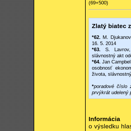
(69+500)
Zlatý biatec 
*62.
M. Djukanovi
16. 5. 2014
*63.
S. Lavrov, 
slávnostný akt od
*64.
Jan Campbell
osobnosť ekonom
života, slávnostn
*
poradové číslo 
prvýkrát udelený 
Informácia
o výsledku hla