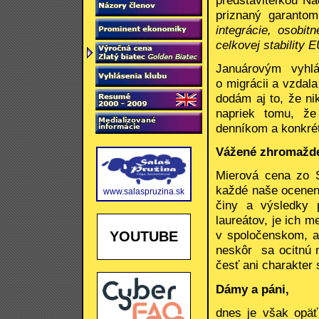
priznaný garant
integrácie, osobit
celkovej stability 
Januárovým vyhlá
o migrácii a vzdal
dodám aj to, že nik
napriek tomu, že
denníkom a konkré
Vážené zhromažde
Mierová cena zo S
každé naše ocenenie
www.salaspruzina.sk
činy a výsledky 
laureátov, je ich 
v spoločenskom, al
YOUTUBE
neskôr sa ocitnú 
česť ani charakter 
Dámy a páni,
dnes je však opä