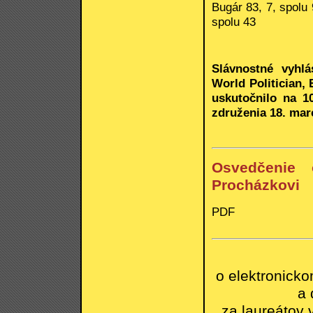
Bugár 83, 7, spolu
spolu 43
Slávnostné vyhlá
World Politician
uskutočnilo na 1
združenia 18. mar
Osvedčenie 
Procházkovi
PDF
o elektronick
a 
za laureátov 