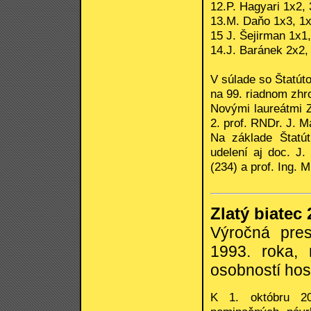
12.P. Hagyari 1x2, 
13.M. Daňo 1x3, 1x1
15 J. Šejirman 1x1,
14.J. Baránek 2x2, 
V súlade so Štatút
na 99. riadnom zhr
Novými laureátmi Z
2. prof. RNDr. J. M
Na základe Štatút
udelení aj doc. J.
(234) a prof. Ing. M
Zlatý biatec
Výročná pres
1993. roka, 
osobností hos
K 1. októbru 20