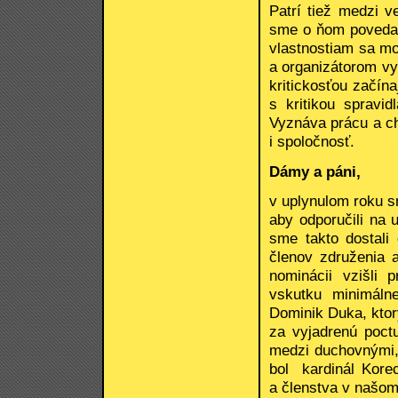
Patrí tiež medzi 
sme o ňom povedať
vlastnostiam sa 
a organizátorom vy
kritickosťou začín
s kritikou spravi
Vyznáva prácu a ch
i spoločnosť.
Dámy a páni,
v uplynulom roku s
aby odporučili na 
sme takto dostali
členov združenia a
nominácii vzišli 
vskutku minimáln
Dominik Duka, kto
za vyjadrenú poct
medzi duchovnými,
bol kardinál Korec
a členstva v našom