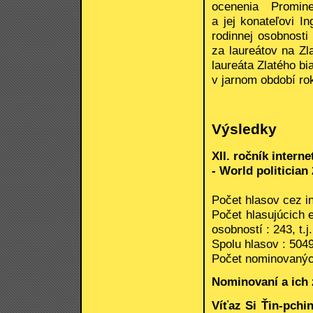
ocenenia Prominen
a jej konateľovi I
rodinnej osobnost
za laureátov na Zl
laureáta Zlatého b
v jarnom období ro
Výsledky
XII. ročník intern
- World politician
Počet hlasov cez in
Počet hlasujúcich 
osobností : 243, t.
Spolu hlasov : 504
Počet nominovanýc
Nominovaní a ich 
Víťaz Si Ťin-pchi