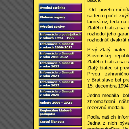
biatca.
Od prvého ročníka
sa tento počet zvý
laureátov, teda na
Zlatého biatca sa 
rozhodol jeho garan
rozhodnúť dvakrát 
Prvý Zlatý biatec
Slovenskej repub
Zlatého biatca sa 
Zlatý biatec si pr
Prvou zahraničn
v Bratislave bol pr
15. decembra 1994
Jedna medaila bol
zhromaždení náš
rezervnú medailu.
Podľa našich infor
Jedna z nich býva
predstaviteľkou Na