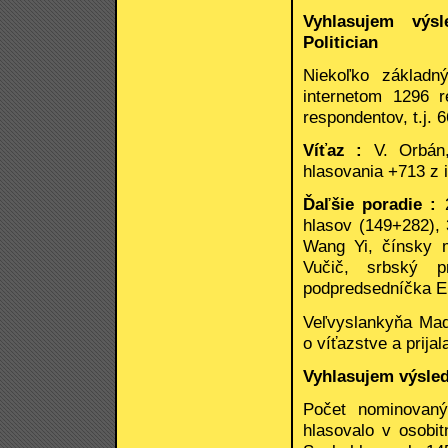
Vyhlasujem výsl
Politician
Niekoľko základn
internetom 1296 r
respondentov, t.j.
Víťaz :
V. Orbán,
hlasovania +713 z 
Ďaľšie poradie :
2
hlasov (149+282), 
Wang Yi, čínsky m
Vučič, srbský p
podpredsedníčka EK
Veľvyslankyňa Maď
o víťazstve a prija
Vyhlasujem výsled
Počet nominovaný
hlasovalo v osobi