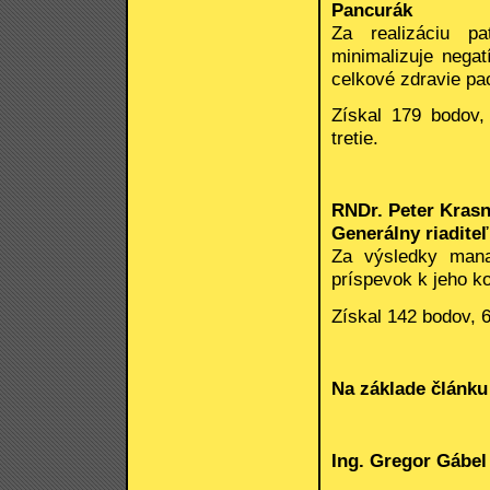
Pancurák
Za realizáciu pa
minimalizuje nega
celkové zdravie pa
Získal 179 bodov,
tretie.
RNDr. Peter Kras
Generálny riadite
Za výsledky mana
príspevok k jeho ko
Získal 142 bodov, 6
Na základe článku 
Ing. Gregor Gábel