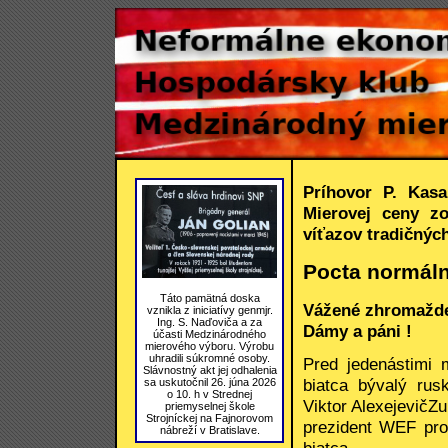
Príhovor P. Kasa
Mierovej ceny zo
víťazov tradičnýc
Pocta normál
Táto pamätná doska
Vážené zhromažde
vznikla z iniciatívy genmjr.
Ing. S. Naďoviča a za
Dámy a páni !
účasti Medzinárodného
mierového výboru. Výrobu
uhradili súkromné osoby.
Pred jedenástimi 
Slávnostný akt jej odhalenia
biatca bývalý ru
sa uskutočnil 26. júna 2026
o 10. h v Strednej
Viktor AlexejevičZ
priemyselnej škole
Strojníckej na Fajnorovom
prezident WEF pro
nábreží v Bratislave.