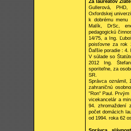
Za laureátov Zlaté
Gullerová, PHD,
Oxfordskej univerzi
k dobrému menu SR
Malík, DrSc, en
pedagogickú činnos
14/75, a Ing. Ľub
poisťovne za rok 
Ďaľšie poradie : 4. 
V súlade so Štatút
2012 Ing. Štefan
sporiteľne, za osob
SR.
Správca oznámil, 
zahraničnú osobno
"Ron" Paul. Prvým 
vicekancelár a mini
94. zhromaždení z
počet domácich lau
od 1994. roka 62 o
Správca slávnos