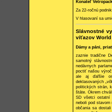
Konateľ Vetropac
Za 22-ročnú podni
V hlasovaní sa umie
Slávnostné vy
víťazov World
Dámy a páni, priat
zaznie tradične D
samotný slávnostn
nedávnych parlame
poctiť našou výroč
ale aj ďaľšie o
deklasovaných „vôľ
politických strán,
štáte. Okrem chvál
SD všetci ostatní
neboli pod stavom 
občania sa dostal