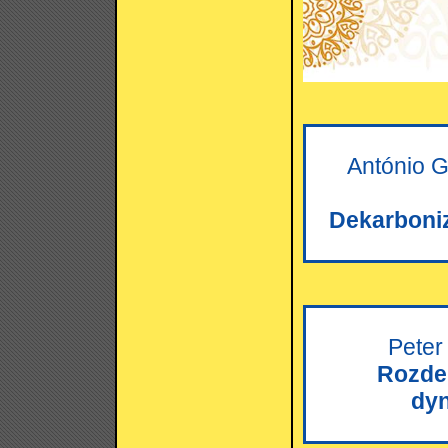
António G
Dekarboni
Peter
Rozde
dyn