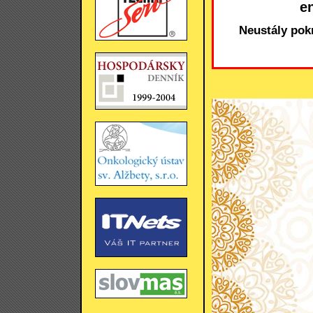
e
Neustály pok