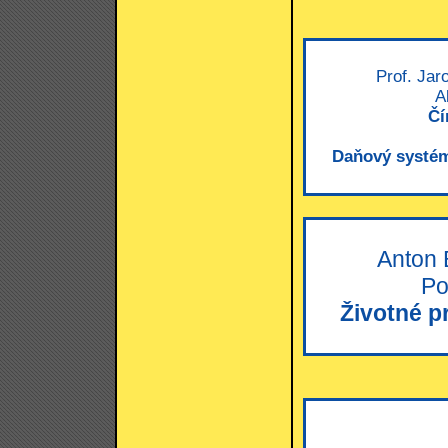
Prof. Jar
A
Čí
Daňový systém
Anton B
Po
Životné p