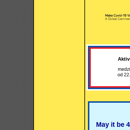
Aktiv
medzi
od 22.
May it be 4