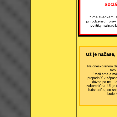
Sociá
"Sme svedkami s
prirodzených práv 
politiky nahradi
Už je načase,
Na oneskorenom dek
táto
"Mali sme a má
prepadnúť v zápase
dávno po nej. Le
zakoreniť sa. Už je
ľudskosťou, so sna
bude 