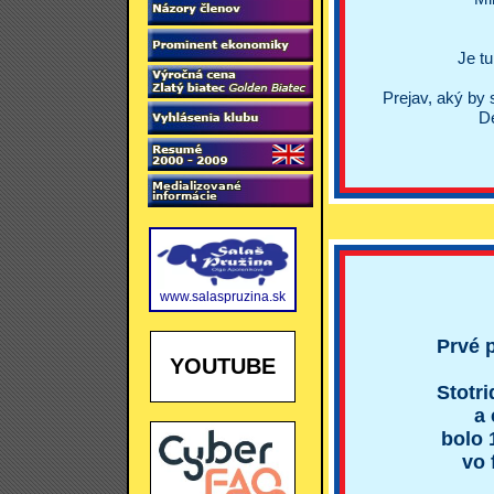
Je tu
Prejav, aký by 
De
www.salaspruzina.sk
Prvé p
YOUTUBE
Stotr
a 
bolo 
vo 