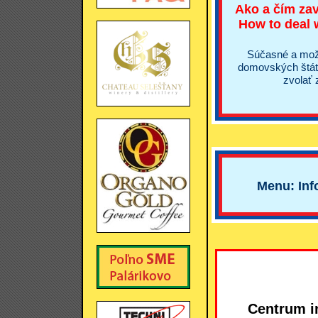
Ako a čím zav
How to deal w
Súčasné a mož
domovských štáto
zvolať
Menu: Inf
Centrum i