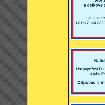
Stotr
a celkove 
stretnutie
so skupinou výni
Nali
List pápežovi Fra
a jeho M
Odpoveď v men