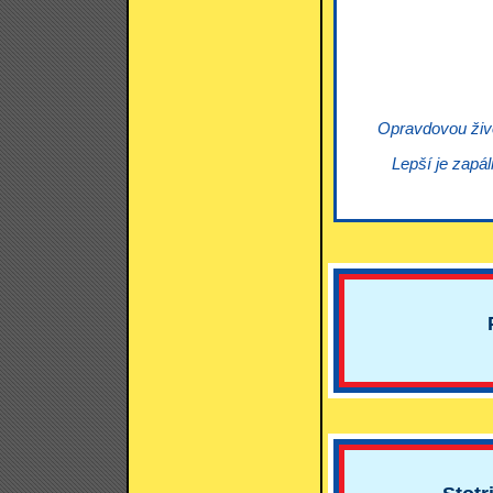
Opravdovou život
Lepší je zapál