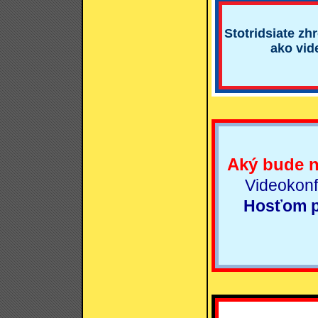
Stotridsiate zh
ako vid
Aký bude 
Videokonf
Hosťom p