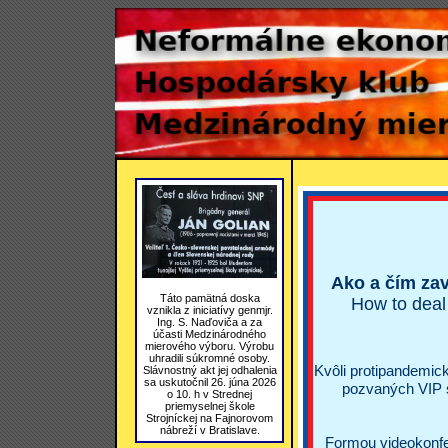
Ako a čím zav
Táto pamätná doska
How to deal 
vznikla z iniciatívy genmjr.
Ing. S. Naďoviča a za
účasti Medzinárodného
mierového výboru. Výrobu
uhradili súkromné osoby.
Kvôli protipandemic
Slávnostný akt jej odhalenia
sa uskutočnil 26. júna 2026
pozvaných VIP 
o 10. h v Strednej
priemyselnej škole
Strojníckej na Fajnorovom
nábreží v Bratislave.
Formou videokonfe