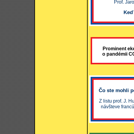
Prof. Jar
Keď 
Prominent eko
o pandémii CO
Čo ste mohli 
Z listu prof. J. 
návšteve franc